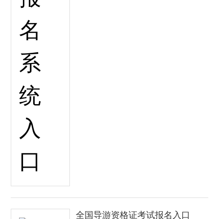
全国导游资格证考试报名入口