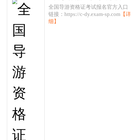
全国导游资格证考试报名官方入口
链接：https://c-dy.exam-sp.com
【详
细】