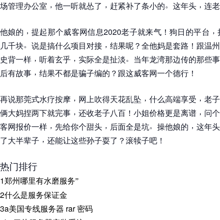
，
，
。
，
场管理办公室
他一听就怂了
赶紧补了条小的
这年头
连老
，
，
他娘的
提起那个威客网信息2020老子就来气
！
狗日的平台
。
，
几千块
说是搞什么项目对接
结果呢
？
全他妈是套路
！
跟温州
，
，
。
史背一样
听着玄乎
实际全是扯淡
当年龙湾那边传的那些事
，
后有故事
结果不都是骗子编的
？
跟这威客网一个德行
！
，
，
，
再说那莞式水疗按摩
网上吹得天花乱坠
什么高端享受
老子
，
，
俩大妈捏两下就完事
还收老子八百
！
小姐价格更是离谱
问个
，
，
。
，
客网报价一样
先给你个甜头
后面全是坑
操他娘的
这年头
，
了大半辈子
还能让这些孙子耍了
？
滚犊子吧
！
热门排行
1
郑州哪里有水磨服务
”
2
什么是服务保证金
3
a美国专线服务器 rar 密码