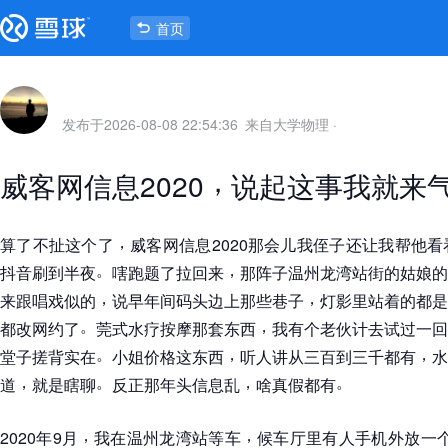
首页
发布于
2026-08-08 22:54:36
来自大学物理
·
，
威客网信息2020
说起这事我就来
，
算了不扯这个了
威客网信息2020那会儿我侄子还让我帮他
。
，
抖音刷到半夜
嗐跑题了拉回来
那阵子温州龙湾站街的姑娘的
，
，
来跟唱戏似的
说早年间码头边上那些巷子
灯影里站着的都是
。
，
都改网约了
莞式水疗按摩那套东西
我有个老伙计去试过一回
。
，
，
堂子搓背实在
小姐价格这东西
听人讲从三百到三千都有
水
，
。
，
。
道
就是瞎聊
反正那年头信息乱
啥真假都有
，
，
2020年9月
我在温州龙湾站等车
候车厅里有人手机外放一