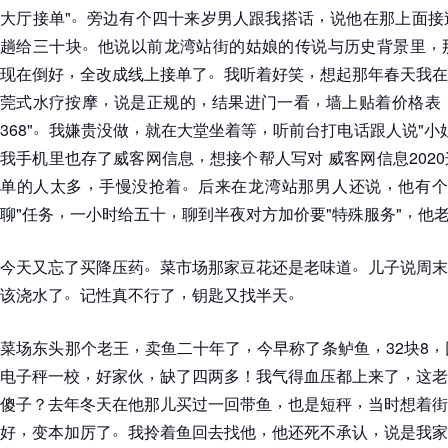
。
，
大厅接单"
旁边有个四十来岁男人跟我搭话
说他在那上面接
。
，
趟给三十块
他说以前龙湾站街的姑娘的传说与历史背景里
，
。
，
现在倒好
全改成线上接单了
我听着好笑
想起那年春天我在
，
，
，
莞式水疗按摩
说是正规的
结果进门一看
墙上贴着价格表
。
，
，
368"
我嫌贵没做
就在大堂坐着等
听前台打电话跟人说"小
，
我手机里也存了威客网信息
想接个帮人写对 威客网信息202
，
。
，
单的人太多
手慢没抢着
后来在龙湾站那男人还说
他有个
，
，
，
聊"任务
一小时给五十
聊到半夜对方加价要"特殊服务"
他
。
。
今天又忘了买降压药
菜市场那家豆花还是老味道
儿子说周末
。
，
。
该浇水了
记性真不行了
钥匙又找半天
，
，
，
，
菜场东头那个老王
卖鱼二十年了
今早称了条鲈鱼
32块8
，
，
，
电子秤一校
好家伙
缺了四两多
！
我气得血压都上来了
这老
，
，
傻子
？
去年冬天在他那儿买过一回带鱼
也是短秤
当时想着街
，
。
，
，
好
变本加厉了
我拎着鱼回去找他
他还死不承认
说是我家