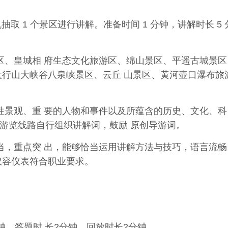
抽取 1 个景
区进行讲解。准备时间
1
分钟，讲解时长
5
区、皇城相 府生态文化旅游区、绵山景区、平遥古城景区
太行山大峡谷八泉峡景区、云丘 山景区、黄河壶口瀑布旅
性景观、重 要的人物和事件以及所蕴含的历史、文化、科
游
览
线路
自
行组
织
讲
解
词
，
鼓励 原创导游词。
当，重点突 出，能够恰当运用讲解方法与技巧，语言流畅
仪容仪表符合职业要求。
钟，答题时 长2分钟，回放时长2分钟。