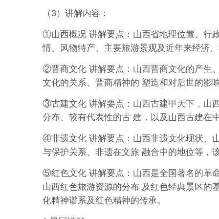
（3）讲解内容：
①山西概况 讲解要点：山西省地理位置、行
情
、
风
物
特
产
、
主
要
旅游
景观及近年来经济、
②晋商文化 讲解要点：山西晋商文化的产生
文化
的
关系
、
晋
商
精神的 塑造和对后世的影
③古建文化 讲解要点：山西古建甲天下，山
分布、较有代表性的古
建，以及山西古建在
④非遗文化 讲解要点：山西非遗文化现状、
与保
护
关系
、
非
遗
在文旅 融合中的地位等，
⑤红色文化 讲解要点：山西是全国著名的革
山
西
红色
旅
游资
源
的分布 及
红
色经
典
景区
的
化精神谱系及红色精神的传承。