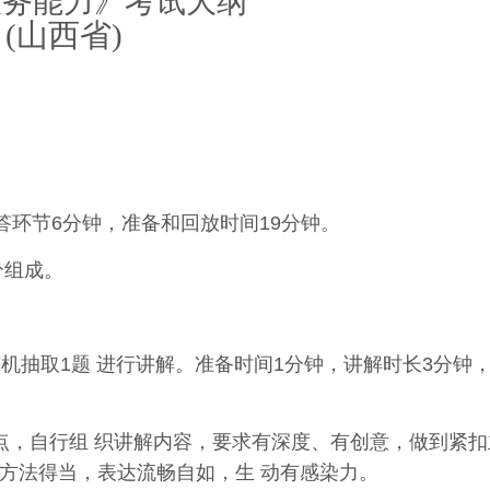
服务能力》考试大纲
(山西省)
答环节6分钟
，准备和回放时间19分钟。
分组成。
机抽取1题 进行讲解。准备时间1分钟，讲解时长3分钟
点，自行组 织讲解内容，要求有深度、有创意，做到紧扣
方
法
得
当
，
表
达
流
畅
自如
，
生 动有感染力。