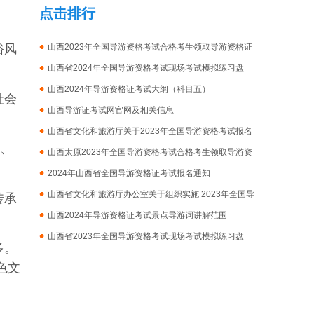
点击排行
俗
风
山西2023年全国导游资格考试合格考生领取导游资格证
的通知
山西省2024年全国导游资格考试现场考试模拟练习盘
山西2024年导游资格证考试大纲（科目五）
社
会
山西导游证考试网官网及相关信息
山西省文化和旅游厅关于2023年全国导游资格考试报名
点、
信息审核有关事项的公告
山西太原2023年全国导游资格考试合格考生领取导游资
格证的通知
2024年山西省全国导游资格证考试报名通知
山西省文化和旅游厅办公室关于组织实施 2023年全国导
传
承
游资格考试的通知-报考条件|报考官网|报名入口|报名时间
山西2024年导游资格证考试景点导游词讲解范围
山西省2023年全国导游资格考试现场考试模拟练习盘
多
。
色文