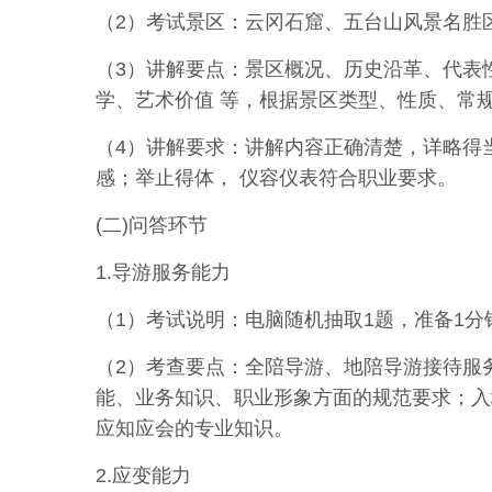
（2）考试景区：云冈石窟、五台山风景名胜
（3）讲解要点：景区概况、历史沿革、代表
学、艺术价值 等，根据景区类型、性质、常
（4）讲解要求：讲解内容正确清楚，详略得
感；举止得体， 仪容仪表符合职业要求。
(二)问答环节
1.导游服务能力
（1）考试说明：电脑随机抽取1题，准备1分
（2）考查要点：全陪导游、地陪导游接待服
能、业务知识、
职
业
形象
方
面的
规
范要求
；
入
应知应会的专业知识。
2.应变能力