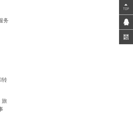
服务
和转
、旅
事