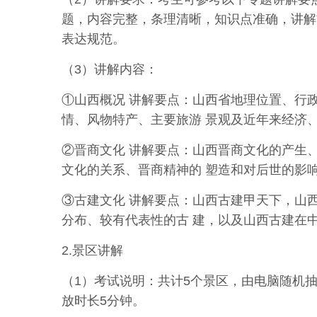
题，内容完整
，
条
理
清
晰
，
知
识
点准
确
，
讲
解
表达规范。
（3）讲解内容：
①山西概况 讲解要点：山西省地理位置、行
情
、
风
物
特
产
、
主
要
旅游 景观及近年来经济
②晋商文化 讲解要点：山西晋商文化的产生
文化
的
关系
、
晋
商
精神的 塑造和对后世的影
③古建文化 讲解要点：山西古建甲天下，山
分布、较有代表性的古
建，以及山西古建在
2.景区讲解
（1）考试说明：共计5个景区，由电脑随机抽
放时长5分钟。