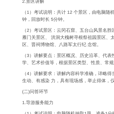
2.景区讲解
（1）考试说明：共计 12 个景区，由电脑随机
钟，回放时长
5
分钟。
（2）考试景区：云冈石窟、五台山风景名胜
雁门关景区、 洪洞大槐树寻根祭祖园景区、
区、晋祠博物馆、八路军太行纪 念馆。
（3）讲解要点：景区概况、历史沿革、代表
学、艺术价值等
，
根
据
景
区
类
型
、
性
质
、
常
规
（4）讲解要求：讲解内容科学准确，详略得
生动、有感染 力，具有现场感，举止得体，
(二)问答环节
1.导游服务能力
（1）考试说明：电脑随机抽取1题，准备1分