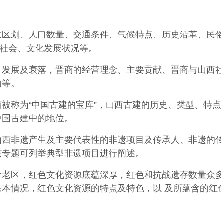
政区划、人口数量、交通
条件
、
气
候
特
点
、
历
史
沿
革
、
民
社会、文化发展状况等。
、发展及衰落，晋商的经
营
理
念
、
主
要
贡
献
、
晋
商
与山
西
响等。
西被称为“中国古建的宝
库”，山西古建的历史、类型、特
中国古建中的地位。
山西非遗产生及主要代表
性
的
非遗
项
目及
传
承人
、
非
遗
的
该专题可列举典型非遗项目进行阐述。
命老区，红色文化资源底
蕴
深
厚
，
红
色
和抗
战
遗存
数
量众
基本
情
况
，
红
色
文化
资
源的
特
点及
特
色
，
以 及所蕴含的红