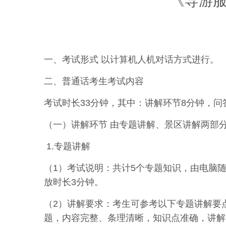
《导游
一、考试形式 以计算机人机对话方式进行。
二、普通话考生考试内容
考试时长33分钟，其中：讲解环节8分钟，问
（一）讲解环节 由专题讲解、景区讲解两部
1.专题讲解
（1）考试说明：共计5个专题知识，由电脑随
放时长3分钟。
（2）讲解要求：考生可参考以下专题讲解要
题，内容完整
、
条
理
清
晰
，
知
识
点
准
确
，
讲
解