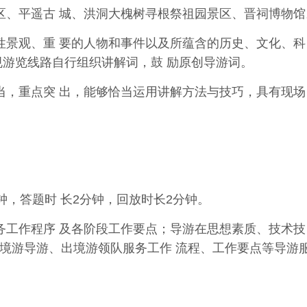
区、平遥古 城、洪洞大槐树寻根祭祖园景区、晋祠博物馆
性景观、重 要的人物和事件以及所蕴含的历史、文化、科
规游览线路自行组织讲解词，鼓 励原创导游词。
当，重点突 出，能够恰当运用讲解方法与技巧，具有现场
钟，答题时 长2分钟，回放时长2分钟。
务工作程序 及各阶段工作要点；导游在思想素质、技术技
境
游导
游
、
出
境
游领
队
服务
工
作 流程、工作要点等导游