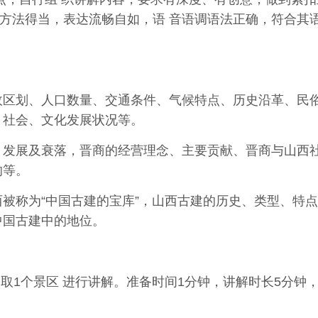
方法
得
当
，
表
达
流畅
自
如
，
语 音语调语法正确，符合其
政区划、人口数量、交通
条件
、
气
候
特
点
、
历
史
沿
革
、
民
、社会、文化发展状况等。
、发展及衰落，晋商的经
营
理
念
、
主
要
贡
献
、
晋
商
与山
西
响等。
西被称为“中国古建的宝
库”，山西古建的历史、类型、特
中国古建中的地位。
取1个景区 进行讲解。准备时间1分钟，讲解时长5分钟