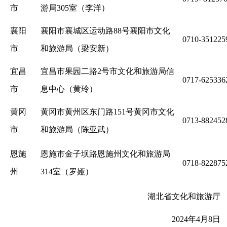
市
游局305室（李洋）
襄阳
襄阳市襄城区运动路88号襄阳市文化
0710-351225
市
和旅游局（梁安新）
宜昌
宜昌市果园二路2号市文化和旅游局信
0717-625336
市
息中心（黄玲）
黄冈
黄冈市黄州区东门路151号黄冈市文化
0713-882452
市
和旅游局（陈亚武）
恩施
恩施市金子坝路恩施州文化和旅游局
0718-822875
州
314室（罗娅）
湖北省文化和旅游厅
2024年4月8日