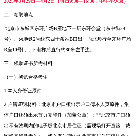
2025
年
3
月
29
日—
4
月
2
日（每日
9:30
—
16:30
，中午不休息）
二、
领取地点
北京市东城区东环广场
B
座地下一层东环会堂（东中街
29
号）。乘地铁
2
号线东四十条站
B
口出，向北步行至东环广场
B
座
10
号门，下电梯后直行约
80
米左手边。
三、领取证书所需材料
（一）初试合格考生
1.
本人身份证原件；
2.
户籍证明材料：北京市户口须出示户口簿本人页原件，集
体户口还须出示首页复印件（加盖公章）；非北京市户口须
出示有效期内的电子版北京市居住证（需现场打开查验，截