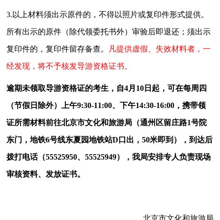
3.
以上材料须出示原件的，不得以照片或复印件形式提供。
所有出示的原件（除代领委托书外）审验后即退还；须出示
复印件的，复印件留存备查。
凡提供虚假、失效材料者，一
经发现，将不予核发导游资格证书
。
逾期未领取导游资格证的考生，自
4
月
10
日起，可在每周四
（节假日除外）上午
9:30-11:00
、下午
14:30-16:00
，携带领
证所需材料前往北京市文化和旅游局（通州区留庄路
1
号院
东门，地铁
6
号线东夏园地铁站
D
口出，
50
米即到），到达后
拨打电话（
55525950
、
55525949
），我局安排专人负责现场
审核资料、发放证书。
北京市文化和旅游局