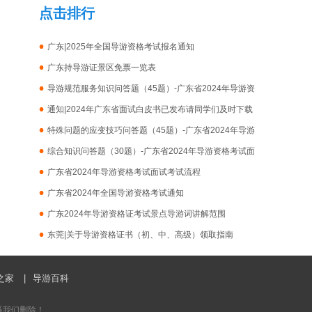
点击排行
广东|2025年全国导游资格考试报名通知
广东持导游证景区免票一览表
导游规范服务知识问答题（45题）-广东省2024年导游资
格考试面试考试
通知|2024年广东省面试白皮书已发布请同学们及时下载
备考
特殊问题的应变技巧问答题（45题）-广东省2024年导游
资格考试面试考试
综合知识问答题（30题）-广东省2024年导游资格考试面
试考试
广东省2024年导游资格考试面试考试流程
广东省2024年全国导游资格考试通知
广东2024年导游资格证考试景点导游词讲解范围
东莞|关于导游资格证书（初、中、高级）领取指南
之家
|
导游百科
系我们删除！