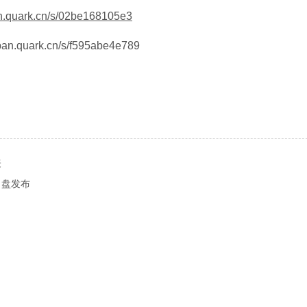
an.quark.cn/s/02be168105e3
/pan.quark.cn/s/f595abe4e789
表
习盘发布